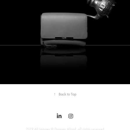
↑
Back to Top
2019 All Images © Damien Allard, all rights reserved